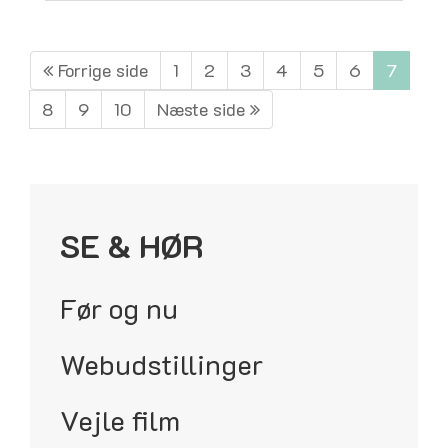
Forrige side
1
2
3
4
5
6
7
8
9
10
Næste side
SE & HØR
Før og nu
Webudstillinger
Vejle film