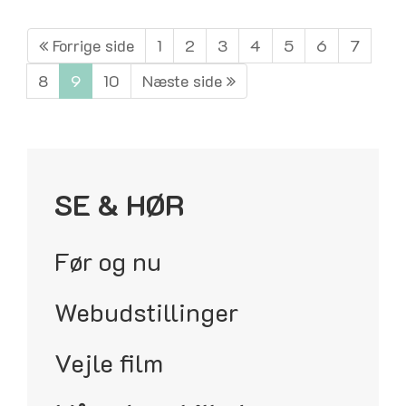
Forrige side
1
2
3
4
5
6
7
8
9
10
Næste side
SE & HØR
Før og nu
Webudstillinger
Vejle film