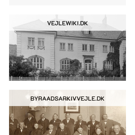
VEJLEWIKI.DK
BYRAADSARKIVVEJLE.DK