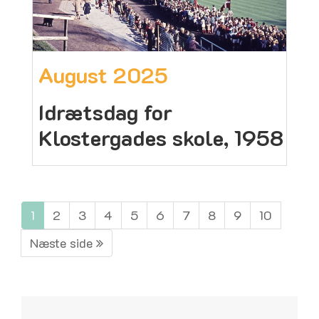
August 2025
Idrætsdag for
Klostergades skole, 1958
1
2
3
4
5
6
7
8
9
10
Næste side