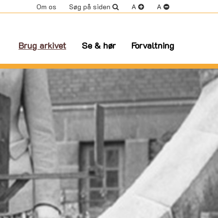
Om os
Søg på siden
A
A
Brug arkivet
Se & hør
Forvaltning