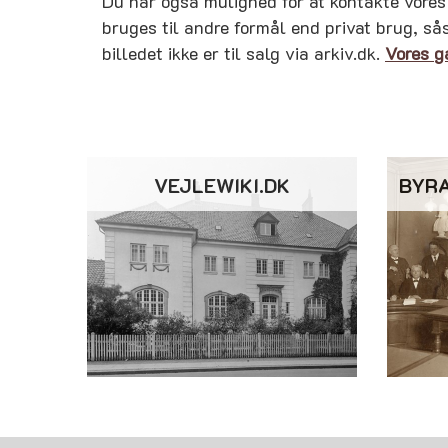
Du har også mulighed for at kontakte vores 
bruges til andre formål end privat brug, så
billedet ikke er til salg via arkiv.dk.
Vores g
VEJLEWIKI.DK
BYR