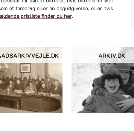
læsesal for køb af billeder, hvis billederne skal
som et foredrag eller en bogudgivelse, eller hvis
ældende prisliste finder du her
.
AADSARKIVVEJLE.DK
ARKIV.DK