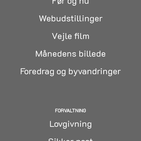
Før og nu
Webudstillinger
Vejle film
Månedens billede
Foredrag og byvandringer
FORVALTNING
Lovgivning