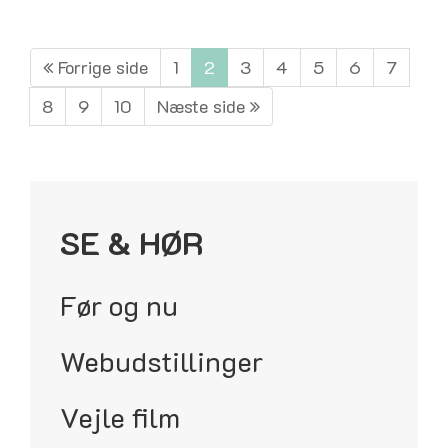
Forrige side
1
2
3
4
5
6
7
8
9
10
Næste side
SE & HØR
Før og nu
Webudstillinger
Vejle film