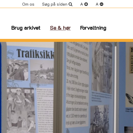
Om os
Søg på siden
A
A
Brug arkivet
Se & hør
Forvaltning