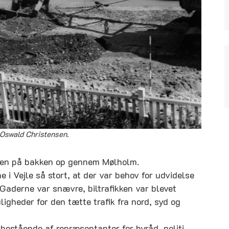
 Oswald Christensen.
rden på bakken op gennem Mølholm.
i Vejle så stort, at der var behov for udvidelse
Gaderne var snævre, biltrafikken var blevet
heder for den tætte trafik fra nord, syd og
 bestående af repræsentanter for byråd, politi,