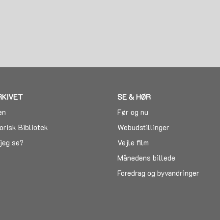
g
RKIVET
SE & HØR
en
Før og nu
orisk Bibliotek
Webudstillinger
jeg se?
Vejle film
Månedens billede
Foredrag og byvandringer