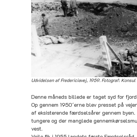
Udvidelsen af Fredericiavej, 1959. Fotograf: Konsul
Denne måneds billede er taget syd for fjo
Op gennem 1950´erne blev presset på vejene 
af eksisterende færdselsårer gennem byen. 
tungere og der manglede gennemkørselsmulig
vest.
Vejle fik i 1955 landets første Færdselsråd,