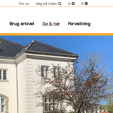
Om os
Søg på siden
A
A
Brug arkivet
Se & hør
Forvaltning