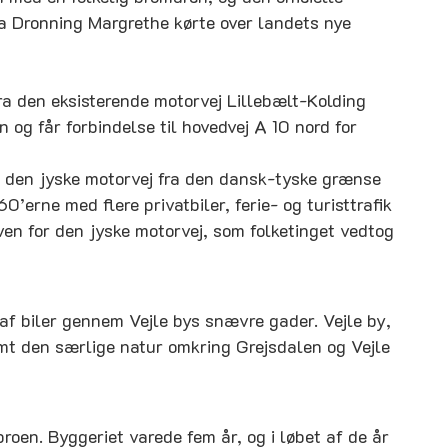
 da Dronning Margrethe kørte over landets nye
fra den eksisterende motorvej Lillebælt-Kolding
 og får forbindelse til hovedvej A 10 nord for
af den jyske motorvej fra den dansk-tyske grænse
60’erne med flere privatbiler, ferie- og turisttrafik
oven for den jyske motorvej, som folketinget vedtog
af biler gennem Vejle bys snævre gader. Vejle by,
mt den særlige natur omkring Grejsdalen og Vejle
roen. Byggeriet varede fem år, og i løbet af de år