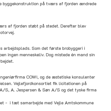
re byggekonstruktion på tværs af fjorden ændrede
ærs af fjorden støbt på stedet. Derefter blev
otorvej.
 arbejdsplads. Som det første brobyggeri i
roen ingen menneskeliv. Dog mistede én mand sin
bejdet.
 ingeniørfirma COWI, og de æstetiske konsulenter
lsen. Vejlefjordkonsortiet fik licitationen på
 A/S, A. Jespersen & Søn A/S og det tyske firma
ektet - i tæt samarbejde med Vejle Amtskommune