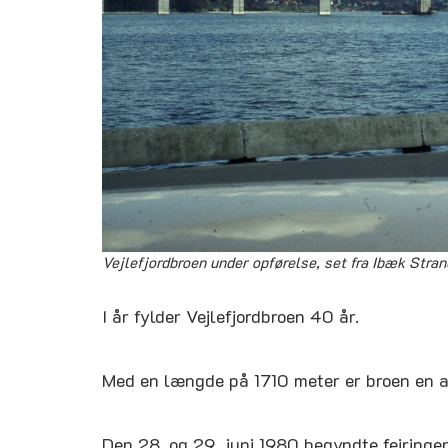
Vejlefjordbroen under opførelse, set fra Ibæk Stran
I år fylder Vejlefjordbroen 40 år.
Med en længde på 1710 meter er broen en 
Den 28. og 29. juni 1980 begyndte fejringen