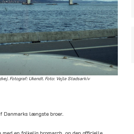
dvej. Fotograf: Ukendt. Foto: Vejle Stadsarkiv
af Danmarks længste broer.
 med en folkelig bromarch, og den officielle