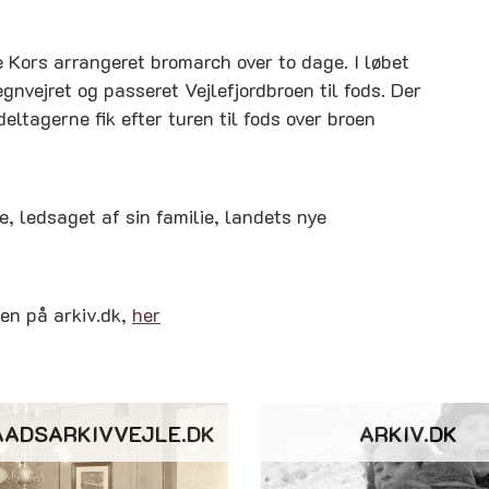
Kors arrangeret bromarch over to dage. I løbet
vejret og passeret Vejlefjordbroen til fods. Der
deltagerne fik efter turen til fods over broen
e, ledsaget af sin familie, landets nye
sen på arkiv.dk,
her
AADSARKIVVEJLE.DK
ARKIV.DK