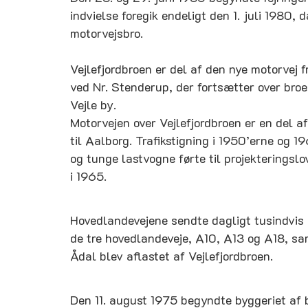
indvielse foregik endeligt den 1. juli 1980,
motorvejsbro.
Vejlefjordbroen er del af den nye motorvej 
ved Nr. Stenderup, der fortsætter over broen
Vejle by.
Motorvejen over Vejlefjordbroen er en del 
til Aalborg. Trafikstigning i 1950’erne og 19
og tunge lastvogne førte til projekteringsl
i 1965.
Hovedlandevejene sendte dagligt tusindvis 
de tre hovedlandeveje, A10, A13 og A18, sa
Ådal blev aflastet af Vejlefjordbroen.
Den 11. august 1975 begyndte byggeriet af b