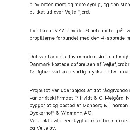
blev broen mere og mere synlig, og den sto
blikket ud over Vejle Fjord.
I vinteren 1977 blev de 18 betonpiller på tv
bropillerne forbundet med den 4-sporede m
Det var landets daværende største udendørs
Danmark kostede opførelsen af Vejlefjordb
førlighed ved en alvorlig ulykke under broar
Projektet var udarbejdet af det rådgivende
var arkitektfirmaet P. Hvidt & O. Mølgård-Nie
byggeriet og bestod af Monberg & Thorsen
Dyckerhoff & Widmann AG.
Vejdirektoratet var bygherre for hele proj
og Vejle by.