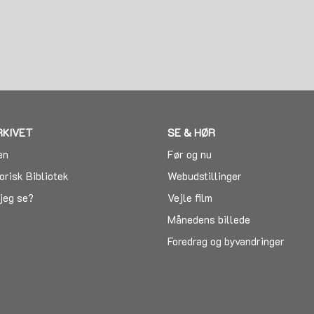
g
RKIVET
SE & HØR
en
Før og nu
orisk Bibliotek
Webudstillinger
jeg se?
Vejle film
Månedens billede
Foredrag og byvandringer