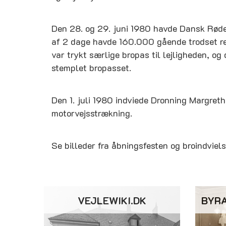
Den 28. og 29. juni 1980 havde Dansk Røde 
af 2 dage havde 160.000 gående trodset regn
var trykt særlige bropas til lejligheden, og 
stemplet bropasset.
Den 1. juli 1980 indviede Dronning Margreth
motorvejsstrækning.
Se billeder fra åbningsfesten og broindviel
VEJLEWIKI.DK
BYR