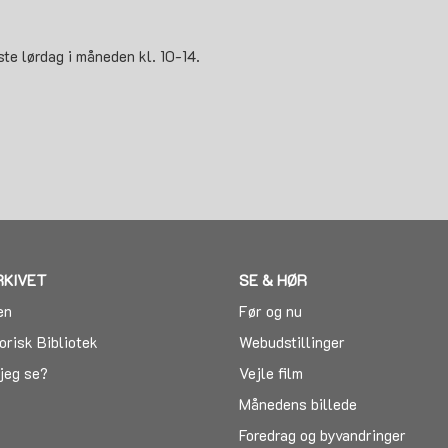
ste lørdag i måneden kl. 10-14.
g
RKIVET
SE & HØR
en
Før og nu
orisk Bibliotek
Webudstillinger
jeg se?
Vejle film
Månedens billede
Foredrag og byvandringer