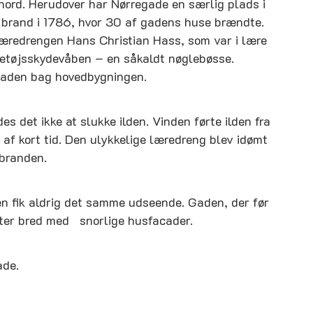
ord. Herudover har Nørregade en særlig plads i
e brand i 1786, hvor 30 af gadens huse brændte.
læredrengen Hans Christian Hass, som var i lære
getøjsskydevåben – en såkaldt nøglebøsse.
i laden bag hovedbygningen.
s det ikke at slukke ilden. Vinden førte ilden fra
 af kort tid. Den ulykkelige læredreng blev idømt
 branden.
n fik aldrig det samme udseende. Gaden, der før
ter bred med snorlige husfacader.
ade.