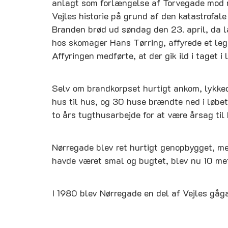
anlagt som forlængelse af Torvegade mod n
Vejles historie på grund af den katastrofal
Branden brød ud søndag den 23. april, da 
hos skomager Hans Tørring, affyrede et le
Affyringen medførte, at der gik ild i taget 
Selv om brandkorpset hurtigt ankom, lykkede
hus til hus, og 30 huse brændte ned i løbet
to års tugthusarbejde for at være årsag til
Nørregade blev ret hurtigt genopbygget, me
havde været smal og bugtet, blev nu 10 me
I 1980 blev Nørregade en del af Vejles gåg