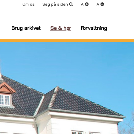
Om os
Søg på siden
A
A
Brug arkivet
Se & hør
Forvaltning