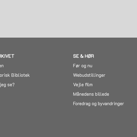
g
RKIVET
SE & HØR
en
Før og nu
orisk Bibliotek
Webudstillinger
jeg se?
Vejle film
Månedens billede
Foredrag og byvandringer