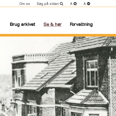
Om os
Søg på siden
A
A
Brug arkivet
Se & hør
Forvaltning