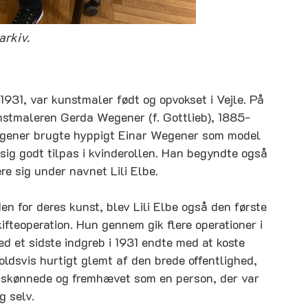
arkiv.
1931, var kunstmaler født og opvokset i Vejle. På
stmaleren Gerda Wegener (f. Gottlieb), 1885-
Wegener brugte hyppigt Einar Wegener som model
 sig godt tilpas i kvinderollen. Han begyndte også
re sig under navnet Lili Elbe.
en for deres kunst, blev Lili Elbe også den første
ifteoperation. Hun gennem gik flere operationer i
d et sidste indgreb i 1931 endte med at koste
holdsvis hurtigt glemt af den brede offentlighed,
ranskønnede og fremhævet som en person, der var
g selv.