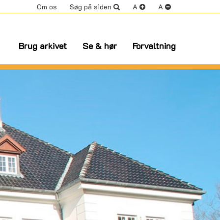
Om os
Søg på siden
A
A
Brug arkivet
Se & hør
Forvaltning