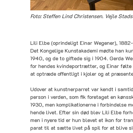
Foto: Steffen Lind Christensen. Vejle Stads
Lili Elbe (oprindeligt Einar Wegener), 1882-
Det Kongelige Kunstakademi mødte han kun
1940, og de to giftede sig i 1904. Gerda 
for hendes kvindeportrætter, og Einar følte
at optræde offentligt i kjoler og at præsente
Udover at kunstnerparret var kendt i samtid
person i verden, som fik foretaget en kønssk
1930, men komplikationerne i forbindelse me
hende livet. Efter sin død blev Lili Elbe for
men i nyere tid er hun blevet et ikon for t
parat til at sætte livet på spil for at blive si