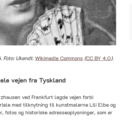
. Foto: Ukendt.
Wikimedia Commons
(
CC BY 4.0
).
ele vejen fra Tyskland
rzhausen ved Frankfurt lagde vejen forbi
ale med tilknytning til kunstmalerne Lili Elbe og
, fotos og historiske adresseoplysninger, som er