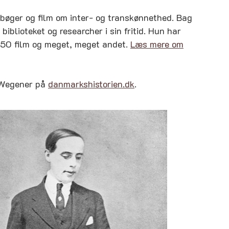
f bøger og film om inter- og transkønnethed. Bag
iblioteket og researcher i sin fritid. Hun har
250 film og meget, meget andet.
L
æs mere om
 Wegener på
danmarkshistorien.dk
.